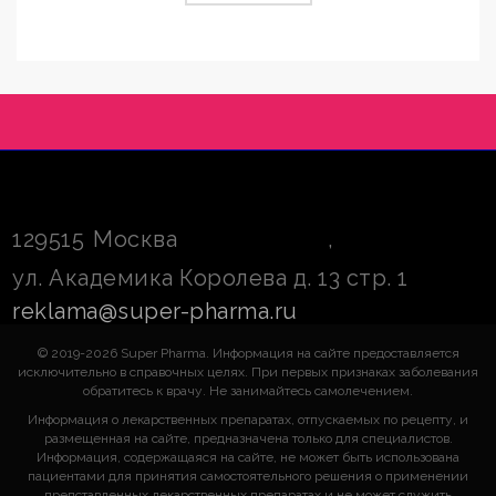
129515
Москва
,
ул. Академика Королева д. 13 стр. 1
reklama@super-pharma.ru
© 2019-2026 Super Pharma. Информация на сайте предоставляется
исключительно в справочных целях. При первых признаках заболевания
обратитесь к врачу. Не занимайтесь самолечением.
Информация о лекарственных препаратах, отпускаемых по рецепту, и
размещенная на сайте, предназначена только для специалистов.
Информация, содержащаяся на сайте, не может быть использована
пациентами для принятия самостоятельного решения о применении
представленных лекарственных препаратах и не может служить