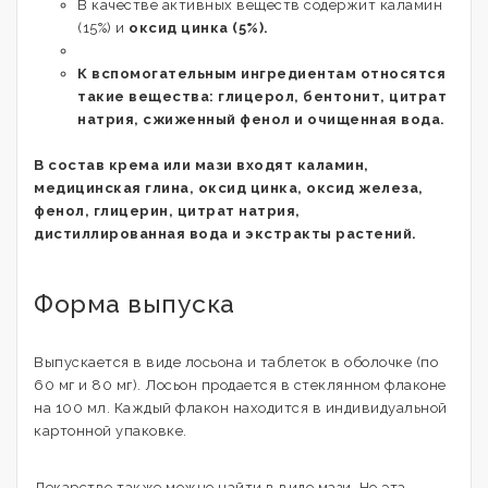
В качестве активных веществ содержит каламин
(15%) и
оксид цинка (5%).
К вспомогательным ингредиентам относятся
такие вещества: глицерол, бентонит, цитрат
натрия, сжиженный фенол и очищенная вода.
В состав крема или мази входят каламин,
медицинская глина, оксид цинка, оксид железа,
фенол, глицерин, цитрат натрия,
дистиллированная вода и экстракты растений.
Форма выпуска
Выпускается в виде лосьона и таблеток в оболочке (по
60 мг и 80 мг). Лосьон продается в стеклянном флаконе
на 100 мл. Каждый флакон находится в индивидуальной
картонной упаковке.
Лекарство также можно найти в виде мази. Но эта