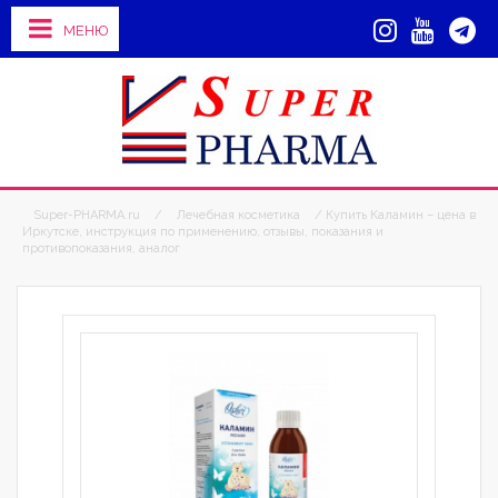
МЕНЮ
Super-PHARMA.ru
/
Лечебная косметика
/ Купить Каламин – цена в
Иркутске, инструкция по применению, отзывы, показания и
противопоказания, аналог