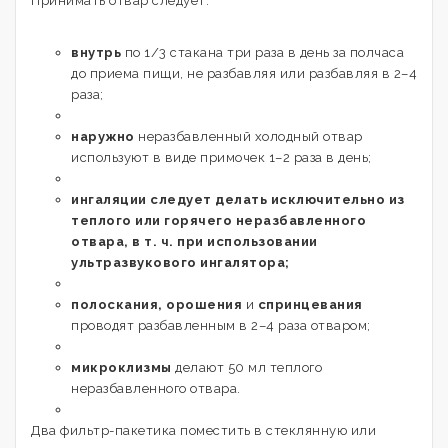
Принимать отвар следует:
внутрь
по 1/3 стакана три раза в день за полчаса
до приема пищи, не разбавляя или разбавляя в 2–4
раза;
наружно
неразбавленный холодный отвар
используют в виде примочек 1–2 раза в день;
ингаляции следует делать исключительно из
теплого или горячего неразбавленного
отвара, в т. ч. при использовании
ультразвукового ингалятора;
полоскания, орошения
и
спринцевания
проводят разбавленным в 2–4 раза отваром;
микроклизмы
делают 50 мл теплого
неразбавленного отвара.
Два фильтр-пакетика поместить в стеклянную или