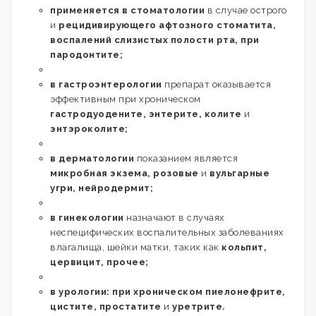
применяется в стоматологии
в случае острого
и
рецидивирующего афтозного стоматита,
воспалений слизистых полости рта, при
пародонтите;
в гастроэнтерологии
препарат оказывается
эффективным при хроническом
гастродуодените, энтерите, колите
и
энтэроколите;
в дерматологии
показанием является
микробная экзема, розовые
и
вульгарные
угри, нейродермит;
в гинекологии
назначают в случаях
неспецифических воспалительных заболеваниях
влагалища, шейки матки, таких как
кольпит,
цервицит, прочее;
в урологии: при хроническом пиелонефрите,
цистите, простатите
и
уретрите.