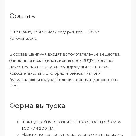
Состав
В 1 г шампуня или мази содержится — 20 мг
кетоконазола.
В состав шампуня входят вспомогательные вещества:
очищенная вода, динатриевая соль, ЭДТА, отдушка
лауретсульфат и лаурил сульфосукцинат натрия,
кокодиэтаноламид, хлорид и бензоат натрия,
бутилгидрокситолуол, поликватерниум-7, краситель
Е124.
Форма выпуска
Шампунь обычно разлит в ПВХ флаконы объемом
100 или 200 мл.
Мазь выпускается в полиэтиленовых упаковках с