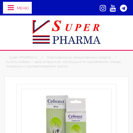
МЕНЮ
Super-PHARMA.ru
/
Классификатор лекарственных средств
/
Купить Себозол – цена в Иркутске, инструкция по применению, отзывы,
показания и противопоказания, аналог