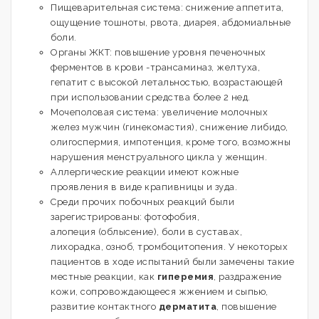
Пищеварительная система: снижение аппетита,
ощущение тошноты, рвота, диарея, абдомиальные
боли.
Органы ЖКТ: повышение уровня печеночных
ферментов в крови -трансаминаз, желтуха,
гепатит с высокой летальностью, возрастающей
при использовании средства более 2 нед.
Мочеполовая система: увеличение молочных
желез мужчин (гинекомастия), снижение либидо,
олигоспермия, импотенция, кроме того, возможны
нарушения менструального цикла у женщин.
Аллергические реакции имеют кожные
проявления в виде крапивницы и зуда.
Среди прочих побочных реакций были
зарегистрированы: фотофобия,
алопеция (облысение), боли в суставах,
лихорадка, озноб, тромбоцитопения. У некоторых
пациентов в ходе испытаний были замечены такие
местные реакции, как
гиперемия
, раздражение
кожи, сопровождающееся жжением и сыпью,
развитие контактного
дерматита
, повышение