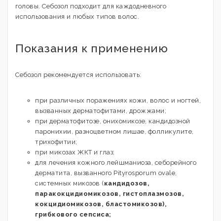
головы. Себозол подходит для каждодневного
использования и любых типов волос.
Показания к применению
Себозол рекомендуется использовать:
при различных поражениях кожи, волос и ногтей,
вызванных дерматофитами, дрожжами;
при дерматофитозе, онихомикозе, кандидозной
паронихии, разноцветном лишае, фолликулите,
трихофитии;
при микозах ЖКТ и глаз;
для лечения кожного лейшманиоза, себорейного
дерматита, вызванного Pityrosporum ovale,
системных микозов (
кандидозов,
паракокцидиомикозов, гистоплазмозов,
кокцидиомикозов, бластомикозов),
грибкового сепсиса;