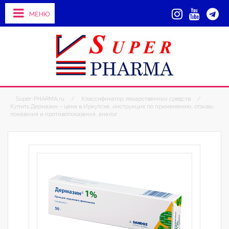
МЕНЮ
Super-PHARMA.ru
/
Классификатор лекарственных средств
/
Купить Дермазин – цена в Иркутске, инструкция по применению, отзывы,
показания и противопоказания, аналог