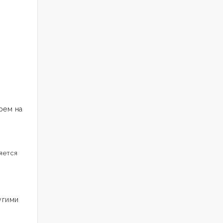
рем на
яется
угими