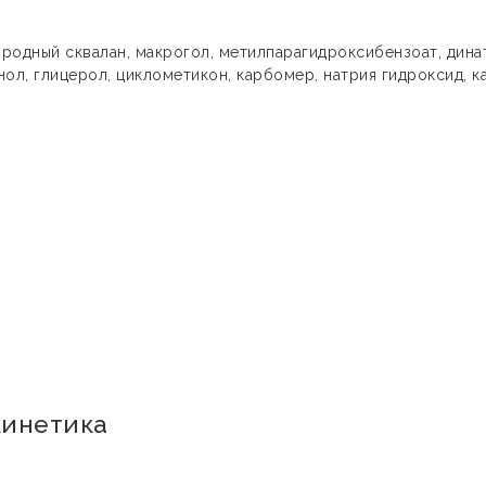
риродный сквалан, макрогол, метилпарагидроксибензоат, дина
ол, глицерол, циклометикон, карбомер, натрия гидроксид, к
кинетика