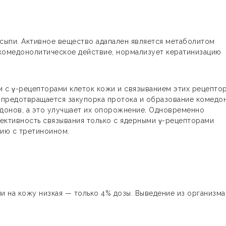
 сыпи. Активное вещество адапален является метаболитом
 комедонолитическое действие, нормализует кератинизацию
 с γ-рецепторами клеток кожи и связыванием этих рецептор
, предотвращается закупорка протока и образование комедо
донов, а это улучшает их опорожнение. Одновременно
ективность связывания только с ядерными γ-рецепторами
ию с третиноином.
 на кожу низкая — только 4% дозы. Выведение из организма