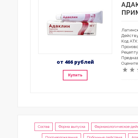
АДА
ПРИ
Латинск
Действ
Код АТХ
Произво
Рецепту
Предна
от 466 рублей
Оцените
Купить
Состав
Форма выпуска
Фармакологическое дей
Противопоказания
Побочные действия
Ада