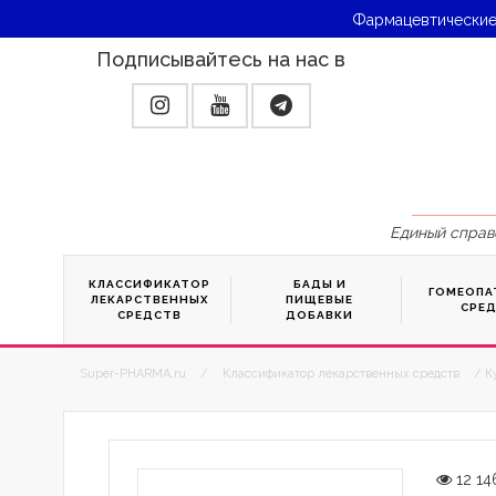
Фармацевтические
Подписывайтесь на нас в
Единый справ
КЛАССИФИКАТОР
БАДЫ И
ГОМЕОПА
ЛЕКАРСТВЕННЫХ
ПИЩЕВЫЕ
СРЕ
СРЕДСТВ
ДОБАВКИ
Super-PHARMA.ru
/
Классификатор лекарственных средств
/ К
12 14