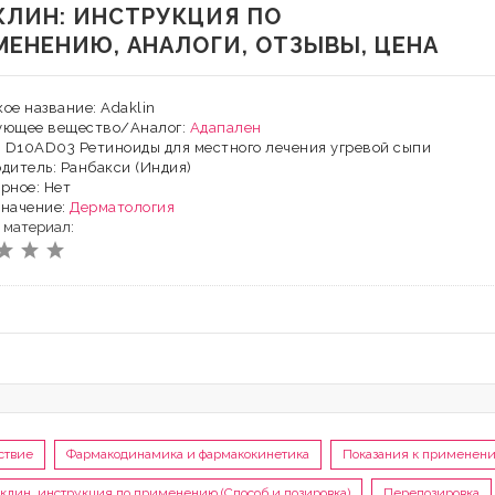
КЛИН: ИНСТРУКЦИЯ ПО
МЕНЕНИЮ, АНАЛОГИ, ОТЗЫВЫ, ЦЕНА
ое название: Adaklin
ующее вещество/Аналог:
Адапален
: D10AD03 Ретиноиды для местного лечения угревой сыпи
дитель: Ранбакси (Индия)
рное: Нет
значение:
Дерматология
 материал:
ствие
Фармакодинамика и фармакокинетика
Показания к применен
клин, инструкция по применению (Способ и дозировка)
Передозировка